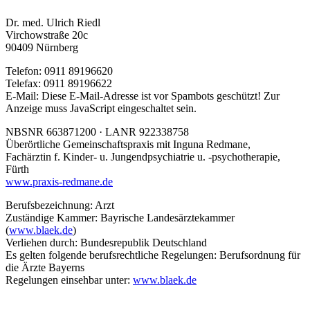
Dr. med. Ulrich Riedl
Virchowstraße 20c
90409 Nürnberg
Telefon: 0911 89196620
Telefax: 0911 89196622
E-Mail:
Diese E-Mail-Adresse ist vor Spambots geschützt! Zur
Anzeige muss JavaScript eingeschaltet sein.
NBSNR 663871200 · LANR 922338758
Überörtliche Gemeinschaftspraxis mit Inguna Redmane,
Fachärztin f. Kinder- u. Jungendpsychiatrie u. -psychotherapie,
Fürth
www.praxis-redmane.de
Berufsbezeichnung: Arzt
Zuständige Kammer: Bayrische Landesärztekammer
(
www.blaek.de
)
Verliehen durch: Bundesrepublik Deutschland
Es gelten folgende berufsrechtliche Regelungen: Berufsordnung für
die Ärzte Bayerns
Regelungen einsehbar unter:
www.blaek.de